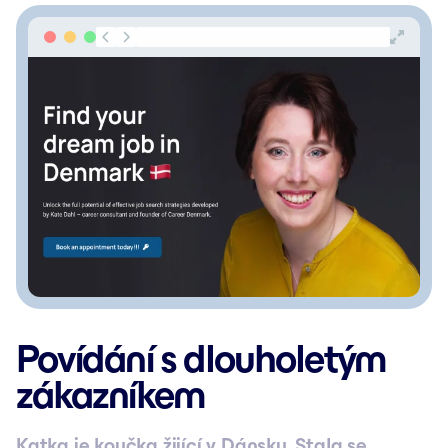
Povídání s dlouholetým
zákazníkem
Katka je koučka žijící v Dánsku. Stala se