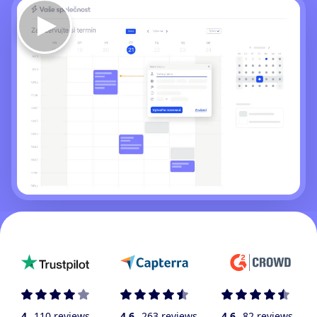
4
110 reviews
4.6
263 reviews
4.6
82 reviews