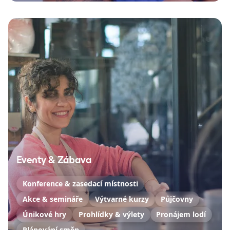
Eventy & Zábava
Konference & zasedací místnosti
Akce & semináře
Výtvarné kurzy
Půjčovny
Únikové hry
Prohlídky & výlety
Pronájem lodí
Plánování směn