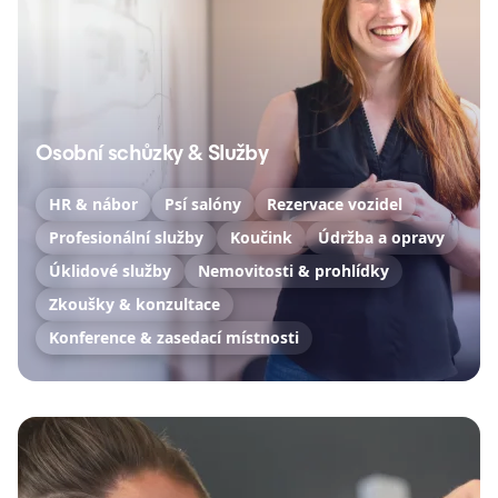
Osobní schůzky & Služby
HR & nábor
Psí salóny
Rezervace vozidel
Profesionální služby
Koučink
Údržba a opravy
Úklidové služby
Nemovitosti & prohlídky
Zkoušky & konzultace
Konference & zasedací místnosti