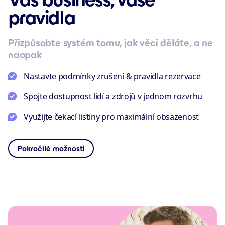
pravidla
Přizpůsobte systém tomu, jak věci děláte, a ne
naopak
Nastavte podmínky zrušení & pravidla rezervace
Spojte dostupnost lidí a zdrojů v jednom rozvrhu
Využijte čekací listiny pro maximální obsazenost
Pokročilé možnosti