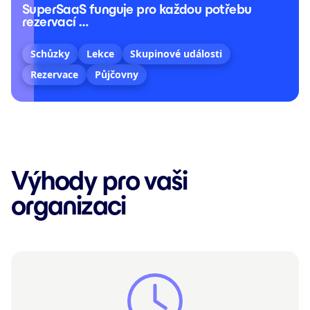
SuperSaaS funguje pro každou potřebu
rezervací …
Schůzky
Lekce
Skupinové události
Rezervace
Půjčovny
Výhody pro vaši
organizaci