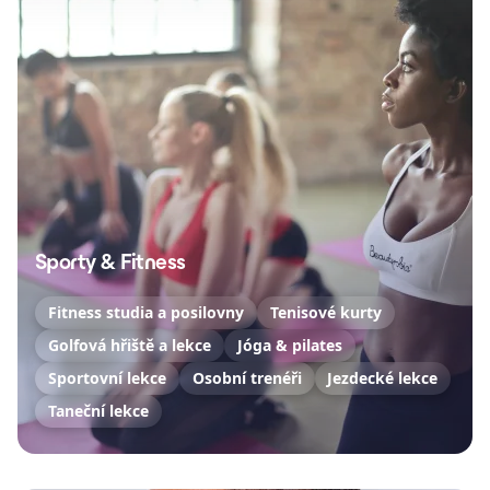
Sporty & Fitness
Fitness studia a posilovny
Tenisové kurty
Golfová hřiště a lekce
Jóga & pilates
Sportovní lekce
Osobní trenéři
Jezdecké lekce
Taneční lekce