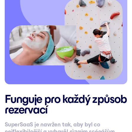
Funguje pro každý způsob
rezervací
SuperSaaS je navržen tak, aby byl co
nejflexibilnější a vyhověl různým scénářům