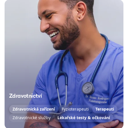
Zdravotnictví
Zdravotnická zařízení
Fyzioterapeuti
Terapeuti
Zdravotnické služby
Lékařské testy & očkování