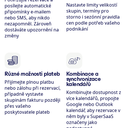
Nastavte limity velikostí
posílejte automatické
skupin, termíny pro
připomínky e-mailem
storno i sezónní pravidla
nebo SMS, aby nikdo
cen podle potřeb vašeho
nezapomněl. Zároveň
podnikání
dostáváte upozornění na
změny
Různé možnosti plateb
Kombinace a
synchronizace
Přijímejte plnou platbu
kalendářů
nebo zálohu při rezervací,
Kombinujte dostupnost z
případně vystavte
více kalendářů, propojte
skupinám fakturu později
Google nebo Outlook
přes vašeho
kalendář, aby rezervace v
poskytovatele plateb
něm byly v SuperSaaS
označeny jako