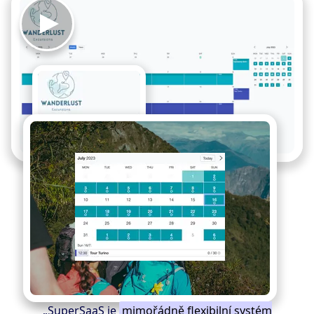
„SuperSaaS je
mimořádně flexibilní systém