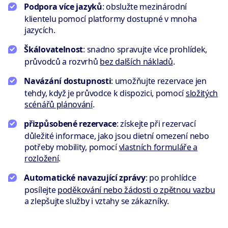
Podpora více jazyků
: obslužte mezinárodní
klientelu pomocí platformy dostupné v mnoha
jazycích.
Škálovatelnost
: snadno spravujte více prohlídek,
průvodců a rozvrhů
bez dalších nákladů
.
Navázání dostupnosti
: umožňujte rezervace jen
tehdy, když je průvodce k dispozici, pomocí
složitých
scénářů plánování
.
přizpůsobené rezervace
: získejte při rezervací
důležité informace, jako jsou dietní omezení nebo
potřeby mobility, pomocí
vlastních formuláře a
rozložení
.
Automatické navazující zprávy
: po prohlídce
posílejte
poděkování nebo žádosti o zpětnou vazbu
a zlepšujte služby i vztahy se zákazníky.