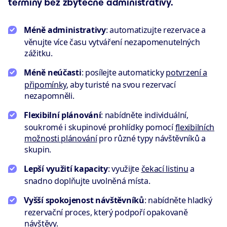
termíny bez zbytečné administrativy.
Méně administrativy
: automatizujte rezervace a
věnujte více času vytváření nezapomenutelných
zážitku.
Méně neúčasti
: posílejte automaticky
potvrzení a
připomínky
, aby turisté na svou rezervací
nezapomněli.
Flexibilní plánování
: nabídněte individuální,
soukromé i skupinové prohlídky pomocí
flexibilních
možnosti plánování
pro různé typy návštěvníků a
skupin.
Lepší využití kapacity
: využijte
čekací listinu
a
snadno doplňujte uvolněná místa.
Vyšší spokojenost návštěvníků
: nabídněte hladký
rezervační proces, který podpoří opakovaně
návštěvy.