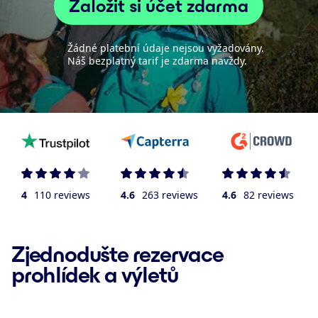
Založit si účet zdarma
Žádné platební údaje nejsou vyžadovány.
Náš bezplatný tarif je zdarma navždy.
4
110 reviews
4.6
263 reviews
4.6
82 reviews
Zjednodušte rezervace
prohlídek a výletů