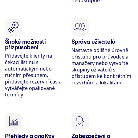
nedostupné
Široké možnosti
Správa uživatelů
přizpůsobení
Nastavte odlišné úrovně
Přidávejte klienty na
přístupu pro průvodce a
čekací listinu s
manažery nebo vytvořte
automatickým nebo
skupiny uživatelů s
ručním přesunem,
přístupem ke konkrétním
přidávejte rezervní čas a
rozvrhům a lokalitám
vytvářejte opakovaně
termíny
Přehledy a analýzy
Zabezpečení a