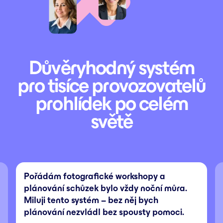
Důvěryhodný systém
pro tisíce provozovatelů
prohlídek po celém
světě
Pořádám fotografické workshopy a
plánování schůzek bylo vždy noční můra.
Miluji tento systém – bez něj bych
plánování nezvládl bez spousty pomoci.