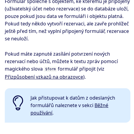
Formulář společně s objektem, ke kterému je připojený
(uživatelský účet nebo rezervace) se do databáze uloží,
pouze pokud jsou data ve formuláři i objektu platná.
Pokud tedy někdo vytvoří rezervaci, ale zavře prohlížeč
ještě před tím, než vyplní připojený formulář, rezervace
se neuloží.
Pokud máte zapnuté zasílání potvrzení nových
rezervací nebo účtů, můžete k textu zpráv pomocí
magického slova
formulář připojit (viz
$form
Přizpůsobení vzkazů na obrazovce
).
Jak přistupovat k datům z odeslaných
formulářů naleznete v sekci
Běžné
používání
.