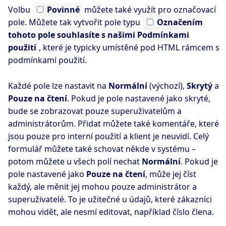
Volbu
Povinné
můžete také využít pro označovací
pole. Můžete tak vytvořit pole typu
Označením
tohoto pole souhlasíte s našimi Podmínkami
použití
, které je typicky umístěné pod HTML rámcem s
podmínkami použití.
Každé pole lze nastavit na
Normální
(výchozí),
Skrytý
a
Pouze na čtení
. Pokud je pole nastavené jako skryté,
bude se zobrazovat pouze superuživatelům a
administrátorům. Přidat můžete také komentáře, které
jsou pouze pro interní použití a klient je neuvidí. Celý
formulář můžete také schovat někde v systému –
potom můžete u všech polí nechat
Normální
. Pokud je
pole nastavené jako
Pouze na čtení
, může jej číst
každý, ale měnit jej mohou pouze administrátor a
superuživatelé. To je užitečné u údajů, které zákazníci
mohou vidět, ale nesmí editovat, například číslo člena.