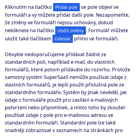
Kliknutím na tlačítko
se pole objeví ve
Přidat pole
formuláři a vy můžete přidat další pole. Nezapomeňte,
že změny ve formuláři nejsou uchovány, dokud
nekliknete na tlačítko
. Formulář můžete
Uložit změny
uložit také tlačítkem
přímo ve formuláři.
Odeslat
Obvykle nedoporučujeme přidávat žádné ze
standardních polí, například e-mail, do vlastních
formulářů, které potom přidáváte do rozvrhu. Protože
samotný systém SuperSaaS nemůže používat údaje z
vlastních formulářů, je lepší použít příslušná pole ze
standardního formuláře. Systém by jinak nevěděl, jak
údaje z formuláře použít pro zasílání e-mailových
potvrzení nebo připomínek, a místo toho by zkoušel
používat údaje z pole pro e-mailovou adresu ve
standardním formuláři. Standardní pole lze také
snadněji zobrazovat v seznamech na stránkách pro