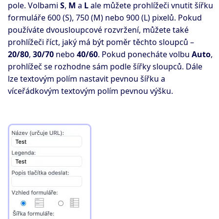
pole. Volbami
S
,
M
a
L
ale můžete prohlížeči vnutit šířku
formuláře 600 (S), 750 (M) nebo 900 (L) pixelů. Pokud
používáte dvousloupcové rozvržení, můžete také
prohlížeči říct, jaký má být poměr těchto sloupců –
20/80
,
30/70
nebo
40/60
. Pokud ponecháte volbu
Auto
,
prohlížeč se rozhodne sám podle šířky sloupců. Dále
lze textovým polím nastavit pevnou šířku a
víceřádkovým textovým polím pevnou výšku.