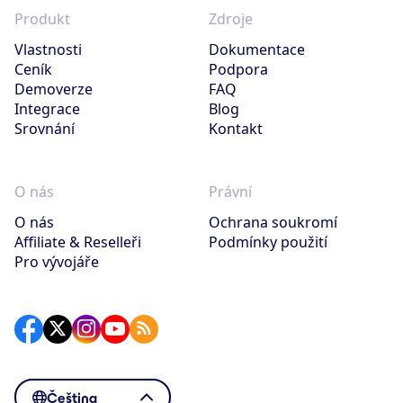
Produkt
Zdroje
Vlastnosti
Dokumentace
Ceník
Podpora
Demoverze
FAQ
Integrace
Blog
Srovnání
Kontakt
O nás
Právní
O nás
Ochrana soukromí
Affiliate & Reselleři
Podmínky použití
Pro vývojáře
Čeština