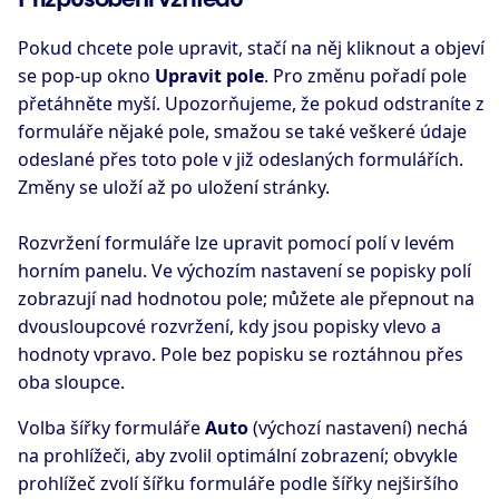
Pokud chcete pole upravit, stačí na něj kliknout a objeví
se pop-up okno
Upravit pole
. Pro změnu pořadí pole
přetáhněte myší. Upozorňujeme, že pokud odstraníte z
formuláře nějaké pole, smažou se také veškeré údaje
odeslané přes toto pole v již odeslaných formulářích.
Změny se uloží až po uložení stránky.
Rozvržení formuláře lze upravit pomocí polí v levém
horním panelu. Ve výchozím nastavení se popisky polí
zobrazují nad hodnotou pole; můžete ale přepnout na
dvousloupcové rozvržení, kdy jsou popisky vlevo a
hodnoty vpravo. Pole bez popisku se roztáhnou přes
oba sloupce.
Volba šířky formuláře
Auto
(výchozí nastavení) nechá
na prohlížeči, aby zvolil optimální zobrazení; obvykle
prohlížeč zvolí šířku formuláře podle šířky nejširšího