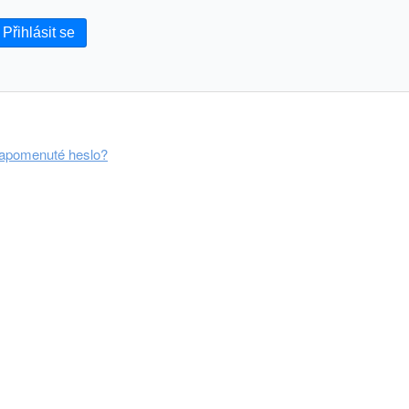
Přihlásit se
apomenuté heslo?