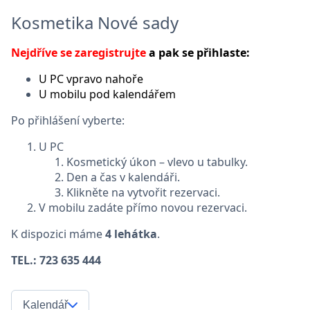
Kosmetika Nové sady
Nejdříve se zaregistrujte
a pak se přihlaste:
U PC vpravo nahoře
U mobilu pod kalendářem
Po přihlášení vyberte:
U PC
Kosmetický úkon – vlevo u tabulky.
Den a čas v kalendáři.
Klikněte na vytvořit rezervaci.
V mobilu zadáte přímo novou rezervaci.
K dispozici máme
4 lehátka
.
TEL.: 723 635 444
Kalendář