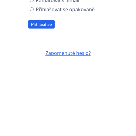
Pamatovat si email
Přihlašovat se opakovaně
Přihlásit se
Zapomenuté heslo?