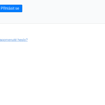
Přihlásit se
apomenuté heslo?