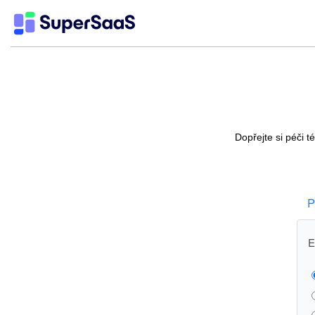
Dopřejte si péči 
P
E