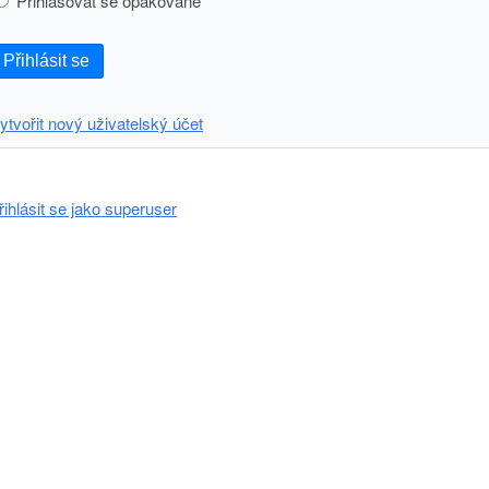
Přihlašovat se opakovaně
Přihlásit se
ytvořit nový uživatelský účet
řihlásit se jako superuser