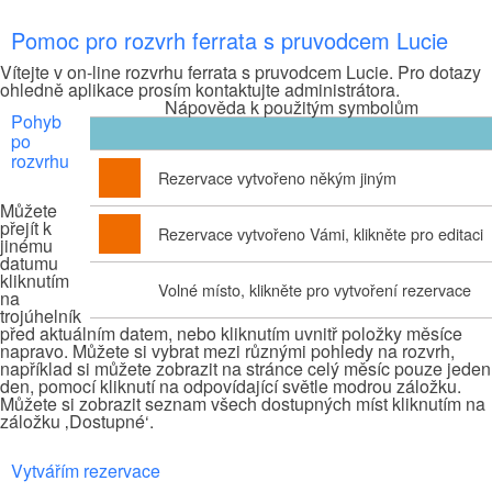
Pomoc pro rozvrh ferrata s pruvodcem Lucie
Vítejte v on-line rozvrhu ferrata s pruvodcem Lucie. Pro dotazy
ohledně aplikace prosím kontaktujte administrátora.
Nápověda k použitým symbolům
Pohyb
po
rozvrhu
Rezervace vytvořeno někým jiným
Můžete
přejít k
Rezervace vytvořeno Vámi, klikněte pro editaci
jinému
datumu
kliknutím
Volné místo, klikněte pro vytvoření rezervace
na
trojúhelník
před aktuálním datem, nebo kliknutím uvnitř položky měsíce
napravo. Můžete si vybrat mezi různými pohledy na rozvrh,
například si můžete zobrazit na stránce celý měsíc pouze jeden
den, pomocí kliknutí na odpovídající světle modrou záložku.
Můžete si zobrazit seznam všech dostupných míst kliknutím na
záložku ‚Dostupné‘.
Vytvářím rezervace