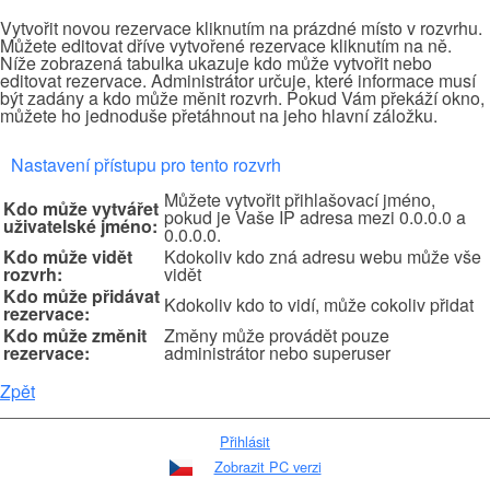
Vytvořit novou rezervace kliknutím na prázdné místo v rozvrhu.
Můžete editovat dříve vytvořené rezervace kliknutím na ně.
Níže zobrazená tabulka ukazuje kdo může vytvořit nebo
editovat rezervace. Administrátor určuje, které informace musí
být zadány a kdo může měnit rozvrh. Pokud Vám překáží okno,
můžete ho jednoduše přetáhnout na jeho hlavní záložku.
Nastavení přístupu pro tento rozvrh
Můžete vytvořit přihlašovací jméno,
Kdo může vytvářet
pokud je Vaše IP adresa mezi 0.0.0.0 a
uživatelské jméno:
0.0.0.0.
Kdo může vidět
Kdokoliv kdo zná adresu webu může vše
rozvrh:
vidět
Kdo může přidávat
Kdokoliv kdo to vidí, může cokoliv přidat
rezervace:
Kdo může změnit
Změny může provádět pouze
rezervace:
administrátor nebo superuser
Zpět
Přihlásit
Zobrazit PC verzi