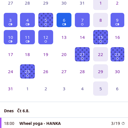
27
28
29
30
31
1
2
3
4
5
6
7
8
9
10
11
12
13
14
15
16
17
18
19
20
21
22
23
24
25
26
27
28
29
30
31
1
2
3
4
5
6
Dnes
Čt 6.8.
18:00
Wheel yoga - HANKA
3 / 19