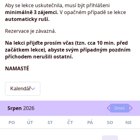
Aby se lekce uskutečnila, musí být přihlášeni
minimálně 3 zájemci.
V opačném případě se lekce
automaticky ruší.
Rezervace je závazná.
Na lekci přijďte prosím včas (tzn. cca 10 min. před
začátkem lekce), abyste svým případným pozdním
příchodem nerušili ostatní.
NAMASTÉ
Kalendář
Srpen
2026
Dnes
PO
ÚT
ST
ČT
PÁ
SO
NE