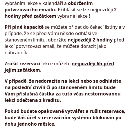
vybráním lekce v kalendáři a
obdržením
potvrzovacího emailu.
Přihlásit se lze nejpozději
2
hodiny před začátkem
vybrané lekce !
Při plné kapacitě
se můžete přidat do čekací listiny a v
případě, že se před Vámi někdo odhlásí ve
stanoveném limitu, obdržíte
nejpozději 2
hodiny
před
lekcí potvrzovací email, že můžete dorazit jako
náhradník.
Zrušit rezervaci
lekce můžete
nejpozději 6h před
jejím začátkem
.
V případě, že nedorazíte na lekci nebo se odhlásíte
na poslední chvíli či po stanoveném limitu bude
Vám příslušná částka za tuto včas nestornovanou
lekci odečtena z kreditu.
Pokud budete opakovaně vytvářet a rušit rezervace,
bude Váš účet v rezervačním systému blokován po
dobu jednoho měsíce.