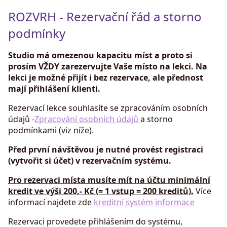
ROZVRH - Rezervační řád a storno
podmínky
Studio má omezenou kapacitu míst a proto si
prosím VŽDY zarezervujte Vaše místo na lekci. Na
lekci je možné přijít i bez rezervace, ale přednost
mají přihlášení klienti.
Rezervací lekce souhlasíte se zpracováním osobních
údajů -
Zpracování osobních údajů
a storno
podmínkami (viz níže).
Před první návštěvou je nutné provést registraci
(vytvořit si účet) v rezervačním systému.
Pro rezervaci místa musíte mít na účtu minimální
kredit ve výši 200,- Kč (= 1 vstup = 200 kreditů).
Více
informací najdete zde
kreditní systém informace
Rezervaci provedete přihlášením do systému,