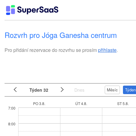
Rozvrh pro Jóga Ganesha centrum
Pro přidání rezervace do rozvrhu se prosím
přihlaste
.
Týden 32
Dnes
Měsíc
Týden
PO 3.8.
ÚT 4.8.
ST 5.8.
7:00
8:00