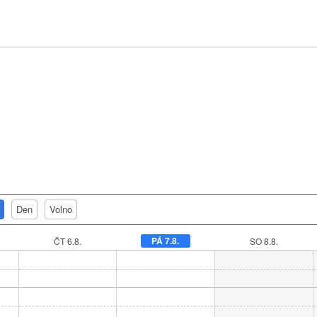
Den
Volno
PÁ 7.8.
ČT 6.8.
SO 8.8.