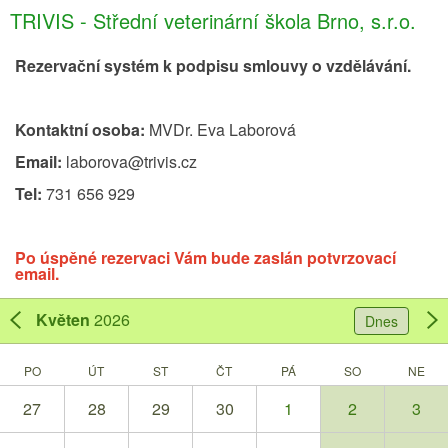
TRIVIS - Střední veterinární škola Brno, s.r.o.
Rezervační systém k podpisu smlouvy o vzdělávání.
Kontaktní osoba:
MVDr. Eva Laborová
Email:
laborova@trivis.cz
Tel:
731 656 929
Po úspěné rezervaci Vám bude zaslán potvrzovací
email.
Květen
2026
Dnes
PO
ÚT
ST
ČT
PÁ
SO
NE
27
28
29
30
1
2
3