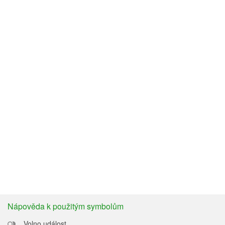
Nápověda k použitým symbolům
Volno událost