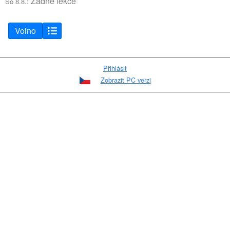
Žádné lekce
So 8.8.:
Volno
Přihlásit
Zobrazit PC verzi