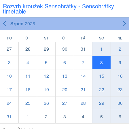
Rozvrh kroužek Sensohrátky - Sensohrátky
timetable
Srpen
2026
PO
ÚT
ST
ČT
PÁ
SO
NE
27
28
29
30
31
1
2
3
4
5
6
7
8
9
10
11
12
13
14
15
16
17
18
19
20
21
22
23
24
25
26
27
28
29
30
31
1
2
3
4
5
6