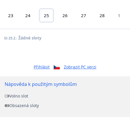
23
24
25
26
27
28
1
Žádné sloty
St 25.2.:
Přihlásit
Zobrazit PC verzi
Nápověda k použitým symbolům
Volno slot
Obsazená sloty