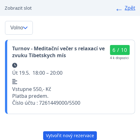
Zpět
Zobrazit slot
Volno
Turnov - Meditační večer s relaxací ve
6 / 10
zvuku Tibetskych mís
4 k dispozici
Út 19.5.
18:00 – 20:00
Vstupne 550,- Kč
Platba predem.
Číslo účtu : 7261449000/5500
Vytvořit nový rezervace