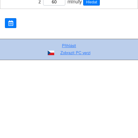
z
minuty
Hledat
Přihlásit
Zobrazit PC verzi