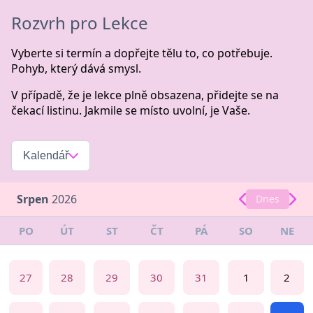
Rozvrh pro Lekce
Vyberte si termín a dopřejte tělu to, co potřebuje.
Pohyb, který dává smysl.
V případě, že je lekce plně obsazena, přidejte se na
čekací listinu. Jakmile se místo uvolní, je Vaše.
Kalendář
Srpen
2026
Dnes
PO
ÚT
ST
ČT
PÁ
SO
NE
27
28
29
30
31
1
2