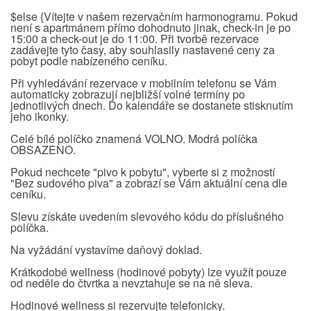
$else {Vítejte v našem rezervačním harmonogramu. Pokud
není s apartmánem přímo dohodnuto jinak, check-in je po
15:00 a check-out je do 11:00. Při tvorbě rezervace
zadávejte tyto časy, aby souhlasily nastavené ceny za
pobyt podle nabízeného ceníku.
Při vyhledávání rezervace v mobilním telefonu se Vám
automaticky zobrazují nejbližší volné termíny po
jednotlivých dnech. Do kalendáře se dostanete stisknutím
jeho ikonky.
Celé bílé políčko znamená VOLNO. Modrá políčka
OBSAZENO.
Pokud nechcete "pivo k pobytu", vyberte si z možností
"Bez sudového piva" a zobrazí se Vám aktuální cena dle
ceníku.
Slevu získáte uvedením slevového kódu do příslušného
políčka.
Na vyžádání vystavíme daňový doklad.
Krátkodobé wellness (hodinové pobyty) lze využít pouze
od neděle do čtvrtka a nevztahuje se na ně sleva.
Hodinové wellness si rezervujte telefonicky.