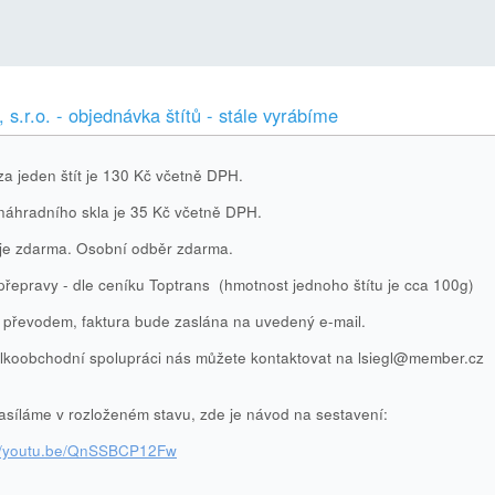
s.r.o. - objednávka štítů - stále vyrábíme
a jeden štít je 130 Kč včetně DPH.
áhradního skla je 35 Kč včetně DPH.
je zdarma. Osobní odběr zdarma.
řepravy - dle ceníku Toptrans (hmotnost jednoho štítu je cca 100g)
 převodem, faktura bude zaslána na uvedený e-mail.
lkoobchodní spolupráci nás můžete kontaktovat na lsiegl@member.cz
zasíláme v rozloženém stavu, zde je návod na sestavení:
://youtu.be/QnSSBCP12Fw