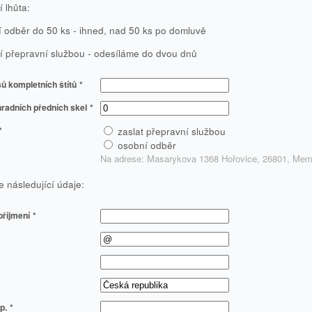
 lhůta:
 odběr do 50 ks - ihned, nad 50 ks po domluvě
í přepravní službou - odesíláme do dvou dnů
ů kompletních štítů
*
radních předních skel
*
*
zaslat přepravní službou
osobní odběr
Na adrese: Masarykova 1368 Hořovice, 26801, Membe
e následující údaje:
příjmení
*
p.
*