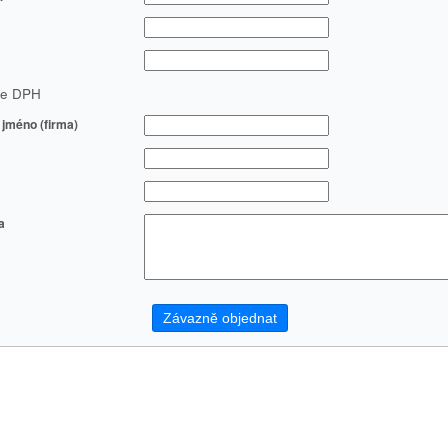
ce DPH
jméno (firma)
a