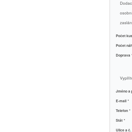
Dodací
osobní
zaslán
Počet kus
Počet náh
Doprava
Vyplňt
Jméno a 
E-mail
*
Telefon
*
Stát
*
Ulice a č. 