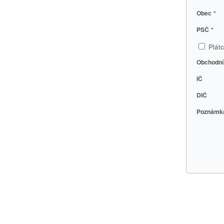
Obec
*
PSČ
*
Plát
Obchodní 
IČ
DIČ
Poznámk