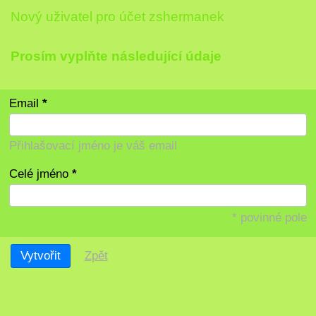
Nový uživatel pro účet zshermanek
Prosím vyplňte následující údaje
Email
Přihlašovací jméno je váš email
Celé jméno
* povinné pole
Zpět