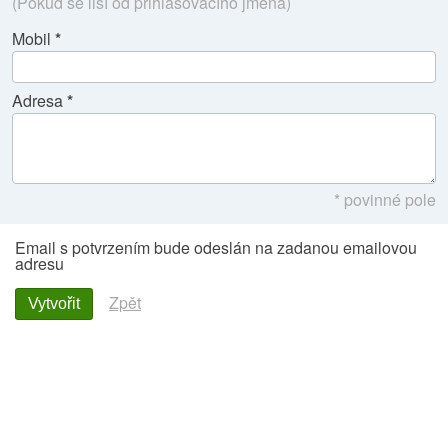
(Pokud se liší od přihlašovacího jména)
Mobil
Adresa
* povinné pole
Email s potvrzením bude odeslán na zadanou emailovou
adresu
Zpět