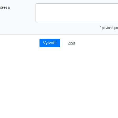
dresa
* povinné po
Zpět