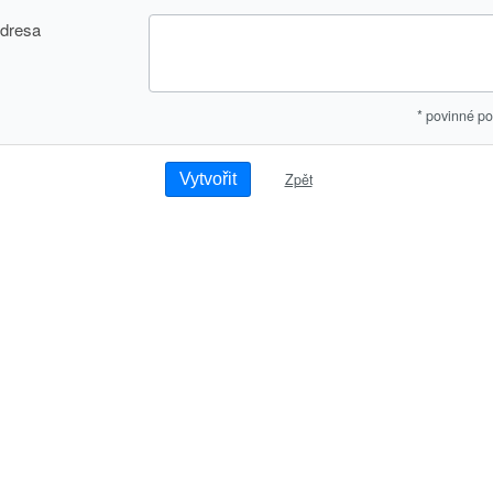
dresa
* povinné po
Zpět