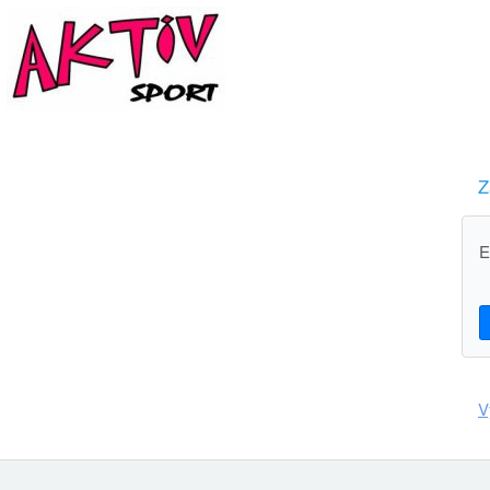
Z
E
V