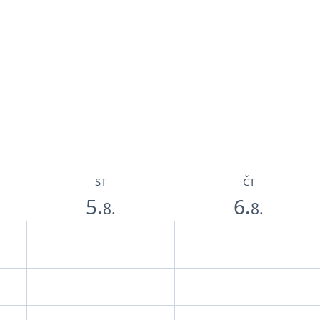
ST
ČT
5.
6.
8.
8.