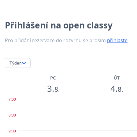
Přihlášení na open classy
Pro přidání rezervace do rozvrhu se prosím
přihlaste
.
Týden
PO
ÚT
3.
4.
8.
8.
7:00
8:00
9:00