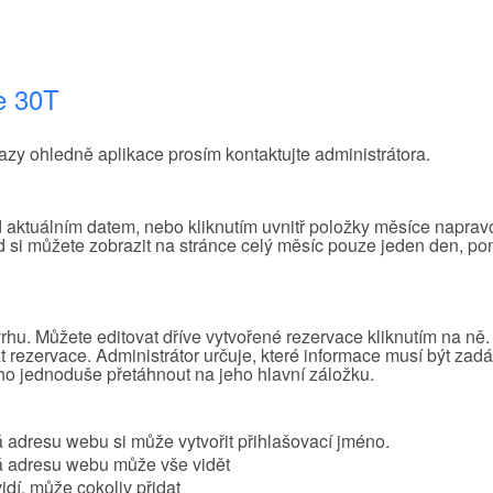
e 30T
tazy ohledně aplikace prosím kontaktujte administrátora.
ed aktuálním datem, nebo kliknutím uvnitř položky měsíce naprav
d si můžete zobrazit na stránce celý měsíc pouze jeden den, p
rhu. Můžete editovat dříve vytvořené rezervace kliknutím na ně.
 rezervace. Administrátor určuje, které informace musí být zad
o jednoduše přetáhnout na jeho hlavní záložku.
 adresu webu si může vytvořit přihlašovací jméno.
á adresu webu může vše vidět
idí, může cokoliv přidat