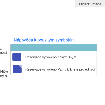
Přihlásit
Pomoc
Nápověda k použitým symbolům
o.
omocí
Rezervace vytvořeno někým jiným
Rezervace vytvořeno Vámi, klikněte pro editaci
 Níže
ány a