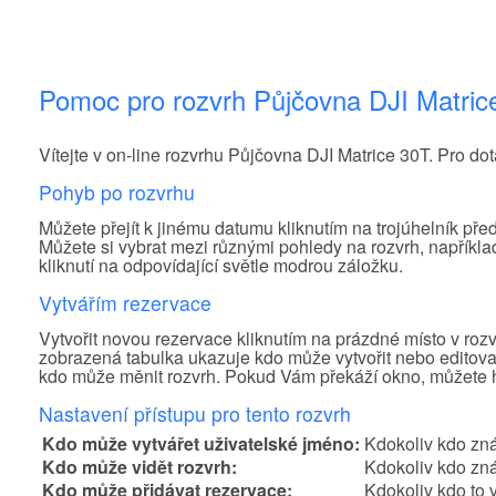
Pomoc pro rozvrh Půjčovna DJI Matric
Vítejte v on-line rozvrhu Půjčovna DJI Matrice 30T. Pro do
Pohyb po rozvrhu
Můžete přejít k jinému datumu kliknutím na trojúhelník př
Můžete si vybrat mezi různými pohledy na rozvrh, napříkla
kliknutí na odpovídající světle modrou záložku.
Vytvářím rezervace
Vytvořit novou rezervace kliknutím na prázdné místo v rozv
zobrazená tabulka ukazuje kdo může vytvořit nebo editovat
kdo může měnit rozvrh. Pokud Vám překáží okno, můžete h
Nastavení přístupu pro tento rozvrh
Kdo může vytvářet uživatelské jméno:
Kdokoliv kdo zná
Kdo může vidět rozvrh:
Kdokoliv kdo zn
Kdo může přidávat rezervace:
Kdokoliv kdo to v