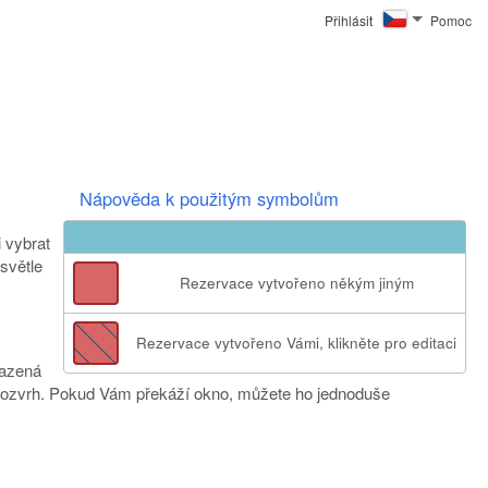
Přihlásit
Pomoc
Nápověda k použitým symbolům
 vybrat
světle
Rezervace vytvořeno někým jiným
Rezervace vytvořeno Vámi, klikněte pro editaci
razená
t rozvrh. Pokud Vám překáží okno, můžete ho jednoduše