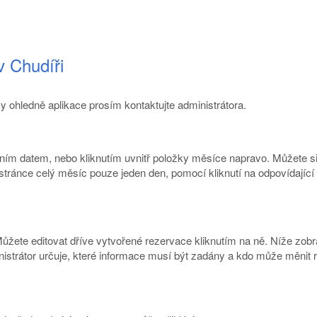
 Chudíři
zy ohledně aplikace prosím kontaktujte administrátora.
álním datem, nebo kliknutím uvnitř položky měsíce napravo. Můžete si
stránce celý měsíc pouze jeden den, pomocí kliknutí na odpovídající 
Můžete editovat dříve vytvořené rezervace kliknutím na ně. Níže zob
inistrátor určuje, které informace musí být zadány a kdo může měni