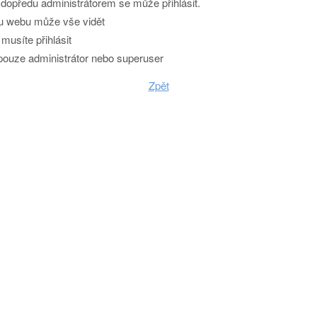
dopředu administrátorem se může přihlásit.
u webu může vše vidět
 musíte přihlásit
ouze administrátor nebo superuser
Zpět