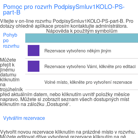
Pomoc pro rozvrh PodpisySmluv1KOLO-PS-
part-B
Vítejte v on-line rozvrhu PodpisySmluv1KOLO-PS-part-B. Pro
dotazy ohledně aplikace prosím kontaktujte administrátora.
Nápověda k použitým symbolům
Pohyb
po
rozvrhu
Rezervace vytvořeno někým jiným
Můžete
přejít k
Rezervace vytvořeno Vámi, klikněte pro editaci
jinému
datumu
kliknutím
Volné místo, klikněte pro vytvoření rezervace
na
trojúhelník
před aktuálním datem, nebo kliknutím uvnitř položky měsíce
napravo. Můžete si zobrazit seznam všech dostupných míst
kliknutím na záložku ‚Dostupné‘.
Vytvářím rezervace
Vytvořit novou rezervace kliknutím na prázdné místo v rozvrhu.
Můžete editovat dříve vytvořené rezervace kliknutím na ně.