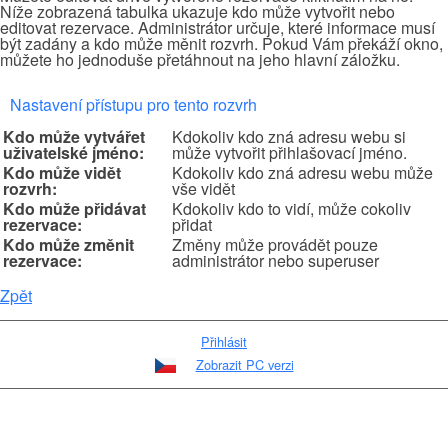
Níže zobrazená tabulka ukazuje kdo může vytvořit nebo
editovat rezervace. Administrátor určuje, které informace musí
být zadány a kdo může měnit rozvrh. Pokud Vám překáží okno,
můžete ho jednoduše přetáhnout na jeho hlavní záložku.
Nastavení přístupu pro tento rozvrh
Kdo může vytvářet
Kdokoliv kdo zná adresu webu si
uživatelské jméno:
může vytvořit přihlašovací jméno.
Kdo může vidět
Kdokoliv kdo zná adresu webu může
rozvrh:
vše vidět
Kdo může přidávat
Kdokoliv kdo to vidí, může cokoliv
rezervace:
přidat
Kdo může změnit
Změny může provádět pouze
rezervace:
administrátor nebo superuser
Zpět
Přihlásit
Zobrazit PC verzi