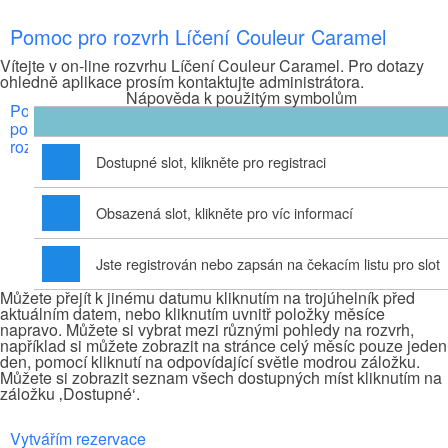
Pomoc pro rozvrh Líčení Couleur Caramel
Vítejte v on-line rozvrhu Líčení Couleur Caramel. Pro dotazy
ohledně aplikace prosím kontaktujte administrátora.
Nápověda k použitým symbolům
Pohyb
po
rozvrhu
Dostupné slot, klikněte pro registraci
Obsazená slot, klikněte pro víc informací
Jste registrován nebo zapsán na čekacím listu pro slot
Můžete přejít k jinému datumu kliknutím na trojúhelník před
aktuálním datem, nebo kliknutím uvnitř položky měsíce
napravo. Můžete si vybrat mezi různými pohledy na rozvrh,
například si můžete zobrazit na stránce celý měsíc pouze jeden
den, pomocí kliknutí na odpovídající světle modrou záložku.
Můžete si zobrazit seznam všech dostupných míst kliknutím na
záložku ‚Dostupné‘.
Vytvářím rezervace