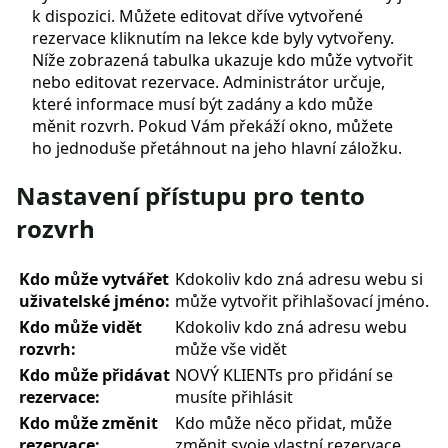
k dispozici. Můžete editovat dříve vytvořené
rezervace kliknutím na lekce kde byly vytvořeny.
Níže zobrazená tabulka ukazuje kdo může vytvořit
nebo editovat rezervace. Administrátor určuje,
které informace musí být zadány a kdo může
měnit rozvrh. Pokud Vám překáží okno, můžete
ho jednoduše přetáhnout na jeho hlavní záložku.
Nastavení přístupu pro tento
rozvrh
Kdo může vytvářet
Kdokoliv kdo zná adresu webu si
uživatelské jméno:
může vytvořit přihlašovací jméno.
Kdo může vidět
Kdokoliv kdo zná adresu webu
rozvrh:
může vše vidět
Kdo může přidávat
NOVÝ KLIENTs pro přidání se
rezervace:
musíte přihlásit
Kdo může změnit
Kdo může něco přidat, může
rezervace:
změnit svoje vlastní rezervace