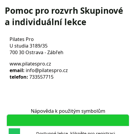
Pomoc pro rozvrh Skupinové
a individuální lekce
Pilates Pro
U studia 3189/35
700 30 Ostrava - Zábřeh
www.pilatespro.cz
email:
info@pilatespro.cz
telefon:
733557715
Nápověda k použitým symbolům
Dostupné lekce, klikněte pro registraci