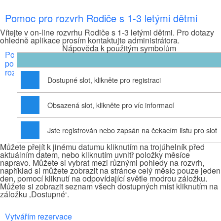
Pomoc pro rozvrh Rodiče s 1-3 letými dětmi
Vítejte v on-line rozvrhu Rodiče s 1-3 letými dětmi. Pro dotazy
ohledně aplikace prosím kontaktujte administrátora.
Nápověda k použitým symbolům
Pohyb
po
rozvrhu
Dostupné slot, klikněte pro registraci
Obsazená slot, klikněte pro víc informací
Jste registrován nebo zapsán na čekacím listu pro slot
Můžete přejít k jinému datumu kliknutím na trojúhelník před
aktuálním datem, nebo kliknutím uvnitř položky měsíce
napravo. Můžete si vybrat mezi různými pohledy na rozvrh,
například si můžete zobrazit na stránce celý měsíc pouze jeden
den, pomocí kliknutí na odpovídající světle modrou záložku.
Můžete si zobrazit seznam všech dostupných míst kliknutím na
záložku ‚Dostupné‘.
Vytvářím rezervace