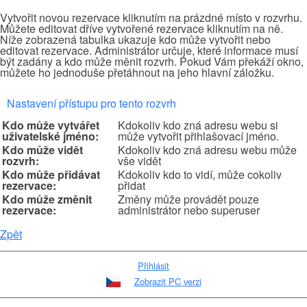
Vytvořit novou rezervace kliknutím na prázdné místo v rozvrhu.
Můžete editovat dříve vytvořené rezervace kliknutím na ně.
Níže zobrazená tabulka ukazuje kdo může vytvořit nebo
editovat rezervace. Administrátor určuje, které informace musí
být zadány a kdo může měnit rozvrh. Pokud Vám překáží okno,
můžete ho jednoduše přetáhnout na jeho hlavní záložku.
Nastavení přístupu pro tento rozvrh
Kdo může vytvářet
Kdokoliv kdo zná adresu webu si
uživatelské jméno:
může vytvořit přihlašovací jméno.
Kdo může vidět
Kdokoliv kdo zná adresu webu může
rozvrh:
vše vidět
Kdo může přidávat
Kdokoliv kdo to vidí, může cokoliv
rezervace:
přidat
Kdo může změnit
Změny může provádět pouze
rezervace:
administrátor nebo superuser
Zpět
Přihlásit
Zobrazit PC verzi