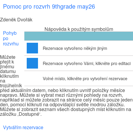
Pomoc pro rozvrh 9thgrade may26
Zdeněk Dvořák
Nápověda k použitým symbolům
Pohyb
po
rozvrhu
Rezervace vytvořeno někým jiným
Můžete
přejít k
Rezervace vytvořeno Vámi, klikněte pro editaci
jinému
datumu
kliknutím
Volné místo, klikněte pro vytvoření rezervace
na
trojúhelník
před aktuálním datem, nebo kliknutím uvnitř položky měsíce
napravo. Můžete si vybrat mezi různými pohledy na rozvrh,
například si můžete zobrazit na stránce celý měsíc pouze jeden
den, pomocí kliknutí na odpovídající světle modrou záložku.
Můžete si zobrazit seznam všech dostupných míst kliknutím na
záložku ‚Dostupné‘.
Vytvářím rezervace