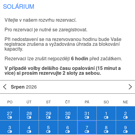
SOLÁRIUM
Vítejte v našem rozvrhu rezervací.
Pro rezervaci je nutné se zaregistrovat.
Při nedostavení se na rezervovanou hodinu bude Vaše
registrace zrušena a vyžadována úhrada za blokování
kapacity.
Rezervaci lze zrušit nejpozději
6 hodin
před začátkem.
V případě volby delšího času opalování (15 minut a
více) si prosím rezervujte 2 sloty za sebou.
Srpen
2026
PO
ÚT
ST
ČT
PÁ
SO
NE
27
28
29
30
31
1
2
3
4
5
6
7
8
9