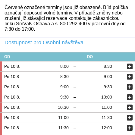
Červeně označené termíny jsou již obsazené. Bílá políčka
označují doposud volné termíny. V případě změny nebo
zrušení již stávající rezervace kontaktujte zákaznickou
linku SmVaK Ostrava a.s. 800 292 400 v pracovní dny od
7:30 do 17:00.
Dostupnost pro Osobní návštěva
OD
DO
Po 10.8.
8:00
–
8:30
Po 10.8.
8:30
–
9:00
Po 10.8.
9:00
–
9:30
Po 10.8.
9:30
–
10:00
Po 10.8.
10:30
–
11:00
Po 10.8.
11:00
–
11:30
Po 10.8.
11:30
–
12:00