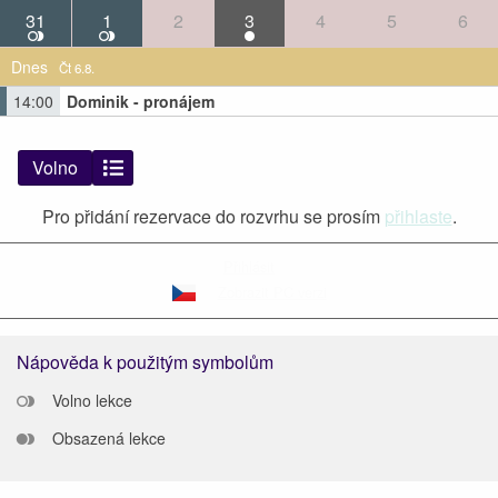
31
1
2
3
4
5
6
Dnes
Čt 6.8.
14:00
Dominik - pronájem
Volno
Pro přidání rezervace do rozvrhu se prosím
přihlaste
.
Přihlásit
Zobrazit PC verzi
Nápověda k použitým symbolům
Volno lekce
Obsazená lekce