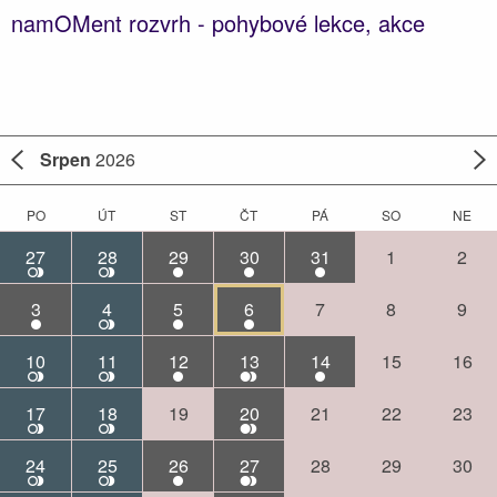
namOMent rozvrh - pohybové lekce, akce
Srpen
2026
PO
ÚT
ST
ČT
PÁ
SO
NE
27
28
29
30
31
1
2
3
4
5
6
7
8
9
10
11
12
13
14
15
16
17
18
19
20
21
22
23
24
25
26
27
28
29
30