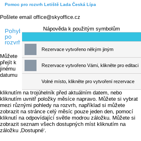
Pomoc pro rozvrh Letiště Lada Česká Lípa
Pošlete email office@skyoffice.cz
Nápověda k použitým symbolům
Pohyb
po
rozvrhu
Rezervace vytvořeno někým jiným
Můžete
přejít k
Rezervace vytvořeno Vámi, klikněte pro editaci
jinému
datumu
Volné místo, klikněte pro vytvoření rezervace
kliknutím na trojúhelník před aktuálním datem, nebo
kliknutím uvnitř položky měsíce napravo. Můžete si vybrat
mezi různými pohledy na rozvrh, například si můžete
zobrazit na stránce celý měsíc pouze jeden den, pomocí
kliknutí na odpovídající světle modrou záložku. Můžete si
zobrazit seznam všech dostupných míst kliknutím na
záložku ‚Dostupné‘.