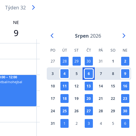
Týden 32
NE
9
Srpen
2026
PO
ÚT
ST
ČT
PÁ
SO
NE
27
28
29
30
31
1
2
3
4
5
6
7
8
9
0:00 − 12:00
otbal/nohejbal
10
11
12
13
14
15
16
17
18
19
20
21
22
23
24
25
26
27
28
29
30
31
1
2
3
4
5
6