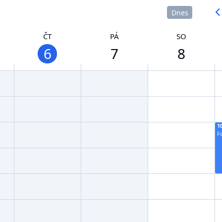
Dnes
ČT
PÁ
SO
6
7
8
1
F