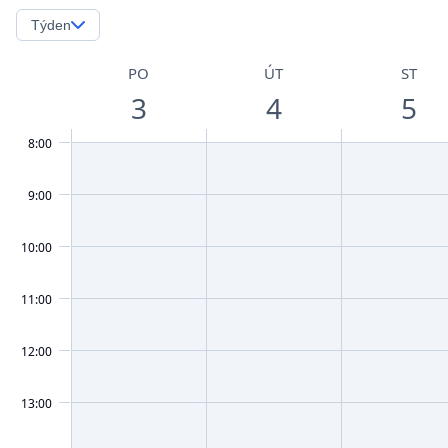
Týden
PO
ÚT
ST
3
4
5
8:00
9:00
10:00
11:00
12:00
13:00